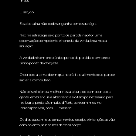
mãos.
E isso, dói.
Essa batalha não pode ser ganha sem estratégia.
Não há estratégia se o ponto de partida não for uma
observação competente e honesta da verdade da nossa
situação.
A verdade é sempre o único ponto de partida, e sempre o
único ponto de chegada.
O corpo e a alma doem quando falta o alimento que parece
saciar a compulsão.
Não sei se é pior ou melhor nessa altura do campeonato, a
gente lembrar que a abstinência e o tempo necessário para
realizar a perda são muito difíceis, parecem mesmo
intransponíveis, mas……. passam!
Os dias passam e os pensamentos, desejos e intenções se vão
com o vento, se não lhes dermos corpo.