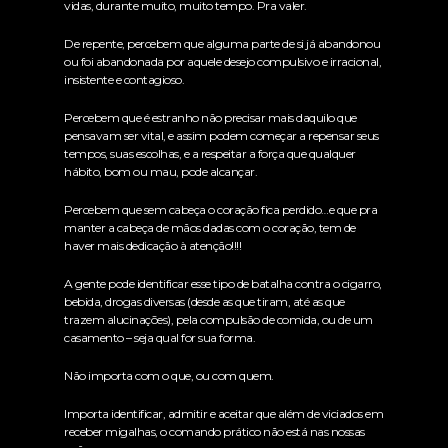
vidas, durante muito, muito tempo. Pra valer.
De repente, percebem que alguma parte de si já abandonou
ou foi abandonada por aquele desejo compulsivo e irracional,
insistente e contagioso.
Percebem que é estranho não precisar mais daquilo que
pensavam ser vital, e assim podem começar a repensar seus
tempos, suas escolhas, e a respeitar a força que qualquer
hábito, bom ou mau, pode alcançar.
Percebem que sem cabeça o coração fica perdido…e que pra
manter a cabeça de mãos dadas com o coração, tem de
haver mais dedicação à atenção!!!!
A gente pode identificar esse tipo de batalha contra o cigarro,
bebida, drogas diversas (desde as que tiram, até as que
trazem alucinações), pela compulsão de comida, ou de um
casamento – seja qual for sua forma.
Não importa com o que, ou com quem.
Importa identificar, admitir e aceitar que além de viciados em
receber migalhas, o comando prático não está nas nossas